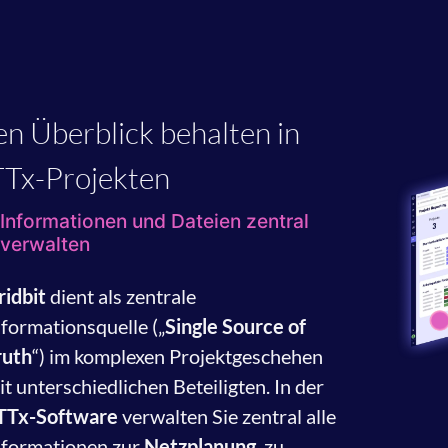
n Überblick behalten in
Tx-Projekten
Informationen und Dateien zentral
verwalten
ridbit
dient als zentrale
nformationsquelle („
Single Source of
ruth
“) im komplexen Projektgeschehen
it unterschiedlichen Beteiligten. In der
TTx-Software
verwalten Sie zentral alle
nformationen zur
Netzplanung
, zu