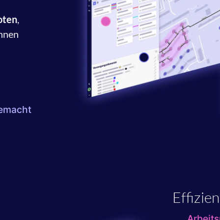
oten
,
nnen
gemacht
Effizie
Arbeits