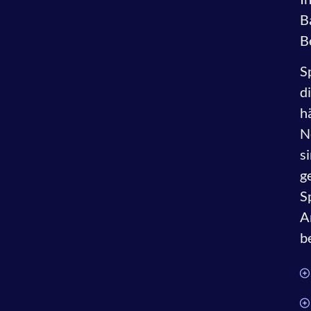
B
B
S
d
h
N
s
g
S
A
b