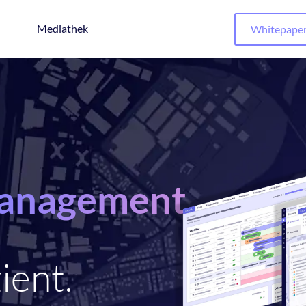
Mediathek
Whitepape
anagement
ient.