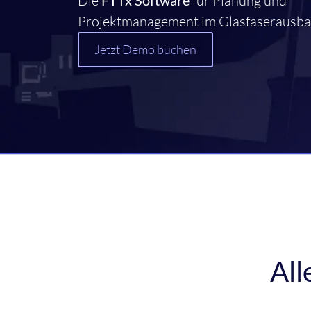
Die
FTTx Software
für Planung und
Projektmanagement im Glasfaserausba
Jetzt Demo buchen
All