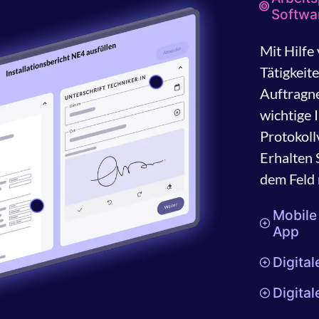
Softwa
Mit Hilfe
Tätigkeit
Auftragne
wichtige 
Protokoll
Erhalten 
dem Feld 
Mobile
App
Digita
Digital