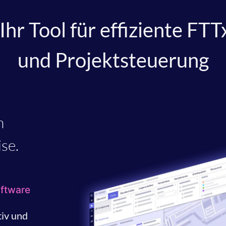
 Ihr Tool für effiziente FT
und Projektsteuerung
n
ise.
oftware
tiv und