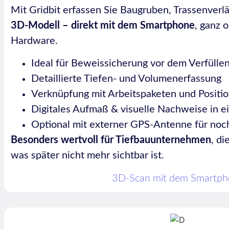
Mit Gridbit erfassen Sie Baugruben, Trassenver
3D-Modell – direkt mit dem Smartphone
, ganz 
Hardware.
Ideal für Beweissicherung vor dem Verfülle
Detaillierte Tiefen- und Volumenerfassung
Verknüpfung mit Arbeitspaketen und Positi
Digitales Aufmaß & visuelle Nachweise in 
Optional mit externer GPS-Antenne für noc
Besonders wertvoll für Tiefbauunternehmen
, d
was später nicht mehr sichtbar ist.
3D-Scan mit dem Smartp